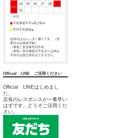
23
24
25
26
27
28
29
30
31
■
今日
■
不在発送不可×及び休み
■
半日不在発送▲
定休日はカレンダー通りです。（営
業日のみ発送可能）
（黄色）担当者半日不在
（赤色）担当者終日不在または休み
不在日は急な対応はできません。
Official LINE ご活用ください
Official LINEはじめまし
た。
店長のレスポンスが一番早い
はずです。どうぞご活用くだ
さい。