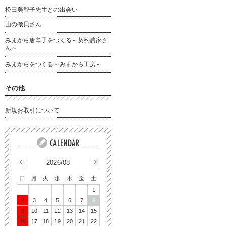
松田美智子先生との出会い
山の磯貝さん
みまから唐辛子をつくる～契約農家さ
ん～
みまからをつくる～みまから工房～
その他
新規お取引について
2026/08
日
月
火
水
木
金
土
1
2
3
4
5
6
7
8
9
10
11
12
13
14
15
16
17
18
19
20
21
22