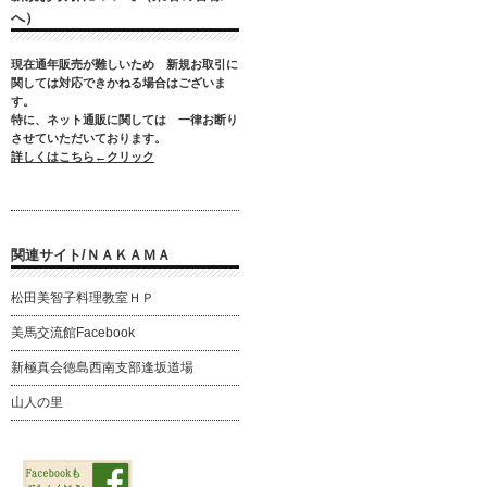
へ）
現在通年販売が難しいため
新規お取引に
関しては対応できかねる場合はございま
す。
特に、ネット通販に関しては
一律お断り
させていただいております。
詳しくはこちら←クリック
関連サイト/ＮＡＫＡＭＡ
松田美智子料理教室ＨＰ
美馬交流館Facebook
新極真会徳島西南支部逢坂道場
山人の里