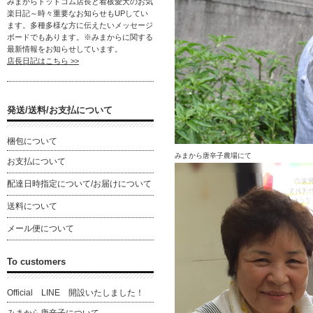
みまからドットコム店長と看板愛犬のお気
楽日記～時々重要なお知らせもUPしてい
ます。多種多様な方に伝えたいメッセージ
ボードでもあります。※みまからに関する
最新情報をお知らせしています。
店長日記はこちら >>
発送/送料/お支払について
梱包について
みまから唐辛子農場にて
お支払について
配達日時指定について/お届けについて
送料について
メール便について
To customers
Official LINE 開設いたしました！