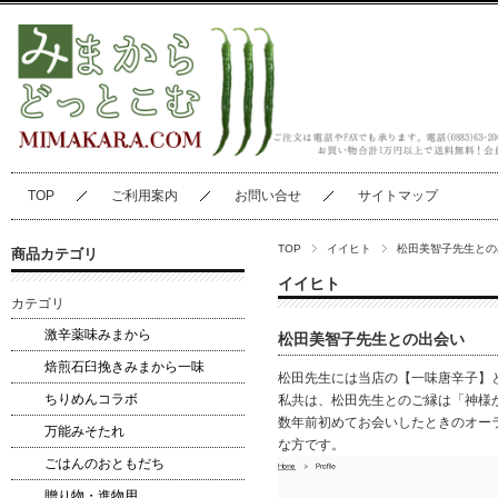
TOP
ご利用案内
お問い合せ
サイトマップ
TOP
イイヒト
松田美智子先生との
商品カテゴリ
イイヒト
カテゴリ
激辛薬味みまから
松田美智子先生との出会い
焙煎石臼挽きみまから一味
松田先生には当店の【一味唐辛子】
ちりめんコラボ
私共は、松田先生とのご縁は「
神様
数年前初めてお会いしたときのオー
万能みそたれ
な方です。
ごはんのおともだち
贈り物・進物用