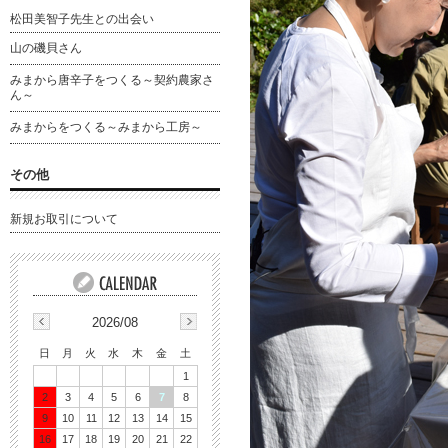
松田美智子先生との出会い
山の磯貝さん
みまから唐辛子をつくる～契約農家さ
ん～
みまからをつくる～みまから工房～
その他
新規お取引について
2026/08
日
月
火
水
木
金
土
1
2
3
4
5
6
7
8
9
10
11
12
13
14
15
16
17
18
19
20
21
22