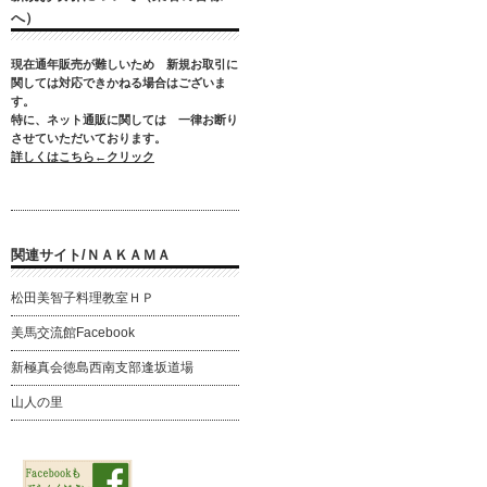
へ）
現在通年販売が難しいため
新規お取引に
関しては対応できかねる場合はございま
す。
特に、ネット通販に関しては
一律お断り
させていただいております。
詳しくはこちら←クリック
関連サイト/ＮＡＫＡＭＡ
松田美智子料理教室ＨＰ
美馬交流館Facebook
新極真会徳島西南支部逢坂道場
山人の里