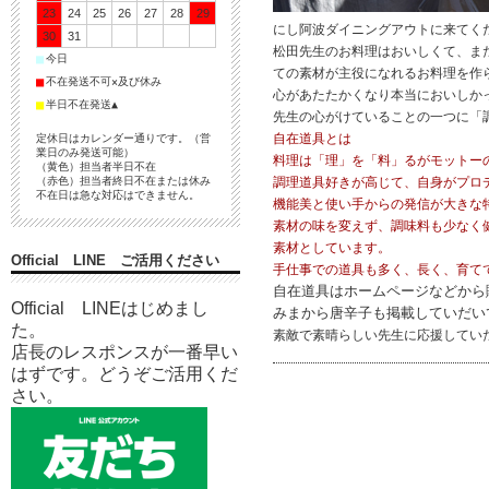
23
24
25
26
27
28
29
にし阿波ダイニングアウトに来てく
30
31
松田先生のお料理はおいしくて、ま
■
今日
ての素材が主役になれるお料理を作
■
不在発送不可×及び休み
心があたたかくなり本当においしか
■
半日不在発送▲
先生の心がけていることの一つに「
自在道具とは
定休日はカレンダー通りです。（営
業日のみ発送可能）
料理は「理」を「料」るがモットー
（黄色）担当者半日不在
（赤色）担当者終日不在または休み
調理道具好きが高じて、自身がプロ
不在日は急な対応はできません。
機能美と使い手からの発信が大きな
素材の味を変えず、調味料も少なく
素材としています。
Official LINE ご活用ください
手仕事での道具も多く、長く、育て
自在道具はホームページなどから
Official LINEはじめまし
みまから唐辛子も掲載していだいてお
た。
素敵で素晴らしい先生に応援してい
店長のレスポンスが一番早い
はずです。どうぞご活用くだ
さい。