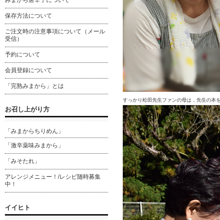
みまから唐辛子について
保存方法について
ご注文時の注意事項について（メール
受信）
予約について
会員登録について
「完熟みまから」とは
すっかり松田先生ファンの母は，先生の本
お召し上がり方
「みまからちりめん」
「激辛薬味みまから」
「みそたれ」
アレンジメニュー！/レシピ随時募集
中！
イイヒト